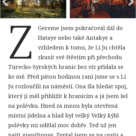
By
Vít Lašťovka
Z
By
Vít Lašťovka
Gereme jsem pokračoval dál do
Hataye nebo také Antakye a
vzhledem k tomu, že Li Ju chtěla
zkusit své štěstím při přechodu
Turecko-Syrských hranic bez víz přidala se
ke mě. Před pátou hodinou raní jsme se s Li
Ju rozloučili na náměstí. Ona šla hledat spoj,
který ji měl přiblížit k hranicím a já jsem šel
na polévku. Hned za mnou byla otevřená
místní jídelna a hlad byl velký. Velký kýbl
polévky mi udělal moc dobře. Teď už jen
najít guesthouse. Zeptal jsem se na cestu a