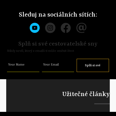
Sleduj na sociálních sítích:
Splň si své cestovatelské sny
Nikdy nevíš, který z emailů ti může změnit život
Your Name
Your Email
Splň si své
sny
Užitečné články