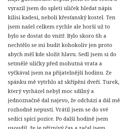
vyrazil jsem do spleti uliček hledat nápis
kilisi kadesi, neboli křesťanský kostel. Ten
jsem našel celkem rychle ale horší už to
bylo se dostat do vnitř. Bylo skoro 6h a
nechtělo se mi budit kohokoliv jen proto
abych měl kde složit hlavu. Sedl jsem si do
setmělé uličky před mohutná vrata a
vyčkával jsem na přijatelnější hodinu. Ze
spánku mě vytrhlo až skřípění dveří. Turek,
který vycházel nebyl moc sdílný a
jednoznačně dal najevo, že odchází a dál mě
rozhodně nepustí. Vrátil jsem se do své
sedící spící pozice. Po další hodině jsem
usoudil, že je příznivý čas a začal jsem