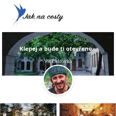
Klepej a bude ti otevřeno…
Vít Lašťovka