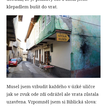
klepadlem bušit do vrat.
Musel jsem vzbudit každého v úzké uličce
jak se zvuk ode zdí odrážel ale vrata zůstala
uzavřena. Vzpomněl jsem si Biblická slova: