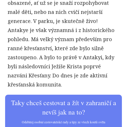
obsazené, ať už se je snaží rozpohybovat
malé děti, nebo na nich cvičí nejstarší
generace. V parku, je skutečně živo!
Antakye je však významná i z historického
pohledu. Má velký význam především pro
ranné křesťanství, které zde bylo silně
zastoupeno. A bylo to právě v Antakyi, kdy
byli následovníci Ježíše Krista poprvé
nazváni Křesťany. Do dnes je zde aktivní
křesťanská komunita.
Taky chceš cestovat a žít v zahraničí a
nevíš jak na to?
Odebírej osobní cestovatelské rady a tipy ze všech koutů světa