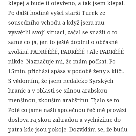
klepej a bude ti otevřeno, a tak jsem klepal.
Po další hodině vyšel starší Turek ze
sousedního vchodu a když jsem mu
vysvětlil svojí situaci, začal se snažit o to
samé co já, jen to ještě doplnil o občasné
zvolání: PADRÉÉÉÉ, PADRÉÉÉ ! Ale PADRÉÉÉ
nikde. Naznačuje mi, že mám počkat. Po
15min. přichází spása v podobě ženy s klíči.
S vědomím, že jsem nedaleko Syrských
hranic a v oblasti se silnou arabskou
menšinou, zkouším arabštinu. Ujalo se to.
Poté co jsme našli společnou řeč mě provází
doslova rajskou zahradou a vycházíme do
patra kde jsou pokoje. Dozvídám se, že budu