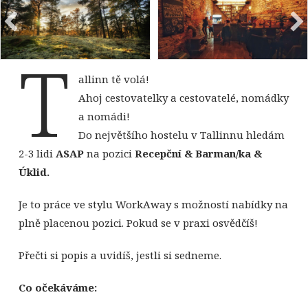
By
Vít Lašťovka
T
By
Vít Lašťovka
allinn tě volá!
Ahoj cestovatelky a cestovatelé, nomádky
a nomádi!
Do největšího hostelu v Tallinnu hledám
2-3 lidi
ASAP
na pozici
Recepční & Barman/ka &
Úklid.
Je to práce ve stylu WorkAway s možností nabídky na
plně placenou pozici. Pokud se v praxi osvědčíš!
Přečti si popis a uvidíš, jestli si sedneme.
Co očekáváme: