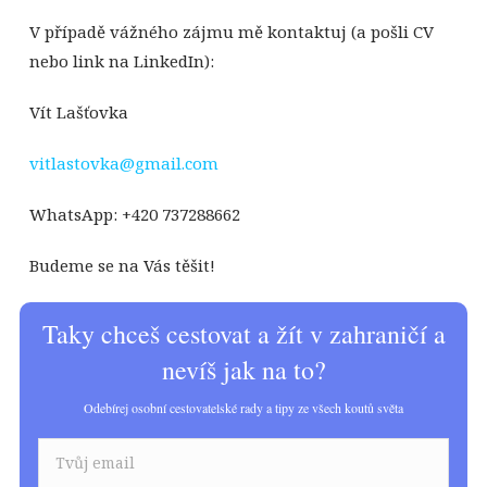
V případě vážného zájmu mě kontaktuj (a pošli CV
nebo link na LinkedIn):
Vít Lašťovka
vitlastovka@gmail.com
WhatsApp: +420 737288662
Budeme se na Vás těšit!
Taky chceš cestovat a žít v zahraničí a
nevíš jak na to?
Odebírej osobní cestovatelské rady a tipy ze všech koutů světa