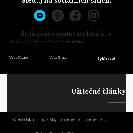
Sleduj na sociálních sítích:
Splň si své cestovatelské sny
Nikdy nevíš, který z emailů ti může změnit život
Your Name
Your Email
Splň si své
sny
Užitečné články
© 2020 Jak na cesty. ~ Blog pro cestovatela a cestovatelky