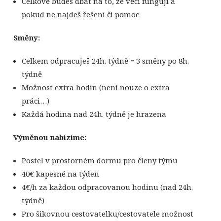
Celkově budeš dbát na to, že věci fungují a
pokud ne najdeš řešení či pomoc
Směny:
Celkem odpracuješ 24h. týdně = 3 směny po 8h.
týdně
Možnost extra hodin (není nouze o extra
práci…)
Každá hodina nad 24h. týdně je hrazena
Výměnou nabízíme:
Postel v prostorném dormu pro členy týmu
40€ kapesné na týden
4€/h za každou odpracovanou hodinu (nad 24h.
týdně)
Pro šikovnou cestovatelku/cestovatele možnost