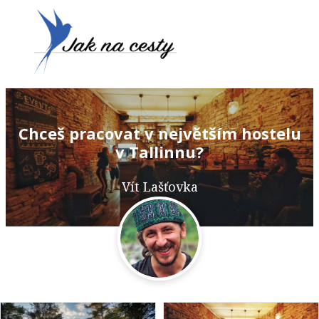
Chceš pracovat v největším hostelu
v Tallinnu?
Vít Lašťovka