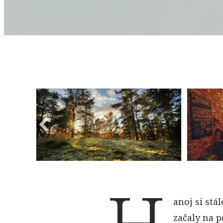
By
Vít Lašťovka
anoj si stá
začaly na p