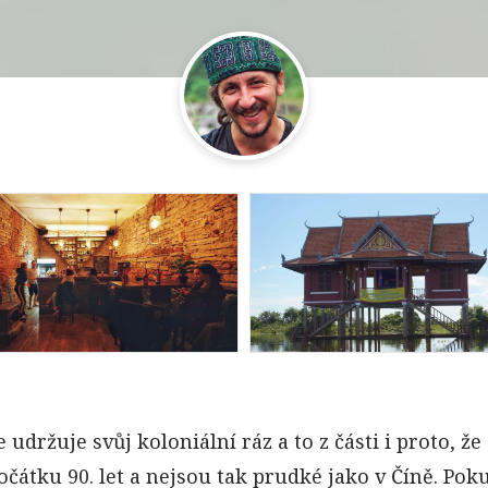
By
Vít Lašťovka
By
Vít Lašťovka
le udržuje svůj koloniální ráz a to z části i proto,
očátku 90. let a nejsou tak prudké jako v Číně. Po