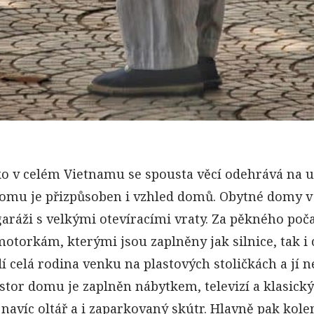
ko v celém Vietnamu se spousta věcí odehrává na u
 Tomu je přizpůsoben i vzhled domů. Obytné domy v 
aráži s velkými otevíracími vraty. Za pěkného poča
otorkám, kterými jsou zaplněny jak silnice, tak i 
í celá rodina venku na plastových stoličkách a jí 
prostor domu je zaplněn nábytkem, televizí a klasi
navíc oltář a i zaparkovaný skútr. Hlavně pak kolem