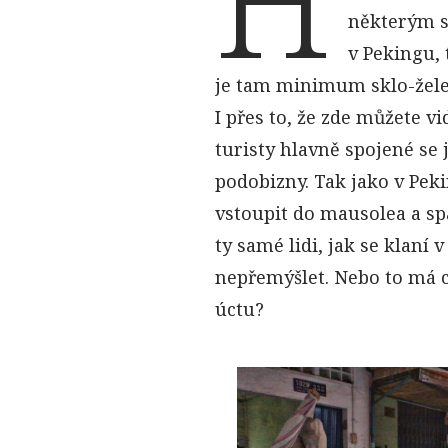
H
některým se
v Pekingu, 
je tam minimum sklo-žele
I přes to, že zde můžete v
turisty hlavně spojené s
podobizny. Tak jako v Pek
vstoupit do mausolea a sp
ty samé lidi, jak se klan
nepřemýšlet. Nebo to má co
úctu?