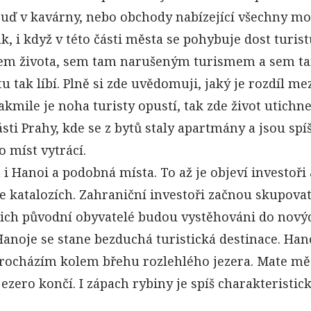
uď v kavárny, nebo obchody nabízející všechny mo
k, i když v této části města se pohybuje dost turist
obem života, sem tam narušeným turismem a sem t
 tak líbí. Plně si zde uvědomuji, jaký je rozdíl m
akmile je noha turisty opustí, tak zde život utichne
ti Prahy, kde se z bytů staly apartmány a jsou spí
o míst vytrácí.
 i Hanoi a podobná místa. To až je objeví investoř
te katalozích. Zahraniční investoři začnou skupova
jich původní obyvatelé budou vystěhováni do nový
Hanoje se stane bezduchá turistická destinace. Han
 procházím kolem břehu rozlehlého jezera. Mate m
jezero končí. I zápach rybiny je spíš charakteristic