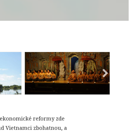
By
Vít Lašťovka
 že ekonomické reformy zde
kud Vietnamci zbohatnou, a