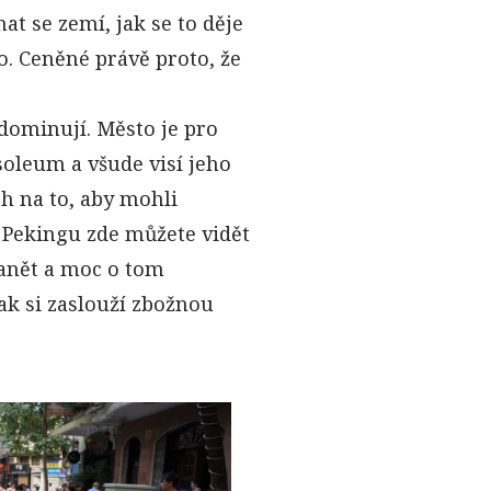
at se zemí, jak se to děje
o. Ceněné právě proto, že
 dominují. Město je pro
oleum a všude visí jeho
ch na to, aby mohli
v Pekingu zde můžete vidět
lanět a moc o tom
tak si zaslouží zbožnou