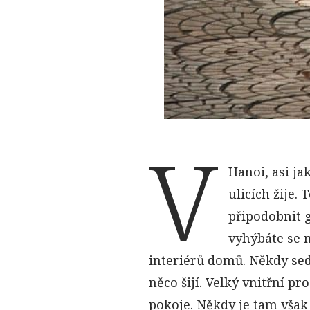
V
Hanoi, asi ja
ulicích žije.
připodobnit g
vyhýbáte se m
interiérů domů. Někdy sed
něco šijí. Velký vnitřní 
pokoje. Někdy je tam však 