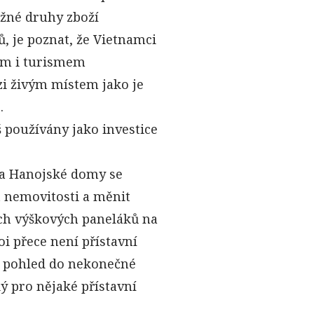
žné druhy zboží
ů, je poznat, že Vietnamci
am i turismem
ezi živým místem jako je
.
š používány jako investice
i a Hanojské domy se
t nemovitosti a měnit
ch výškových paneláků na
oi přece není přístavní
ě pohled do nekonečné
ký pro nějaké přístavní