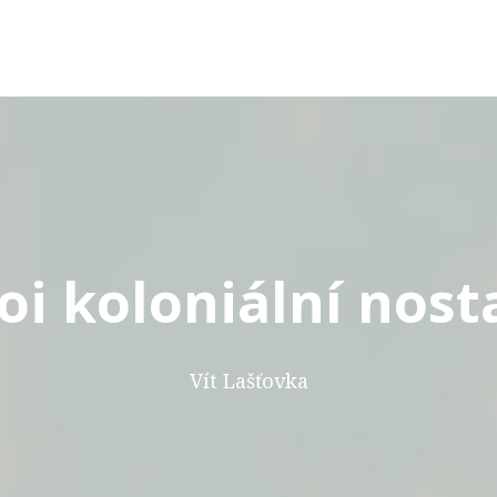
i koloniální nost
Vít Lašťovka