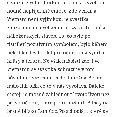
civilizace velmi hořkou příchuť a vyvolává
hodně nepříjemné emoce. Zde v Asii, a
Vietnam není výjimkou, je svastika
znázorněna na velkém množství chrámů a
náboženských staveb. To, co bylo po
tisíciletí pozitivním symbolem, bylo během
několika desítek let přeměněno na symbol
hrůzy a teroru. Ne však naštěstí zde. I ve
Vietnamu se svastika zobrazuje v tom
původním významu, a dost možná, že jen
málo lidí tuší, co to v nás vyvolává. Daleko
častěji je možné zahlédnout levotočivou než
pravotočivou, které jsem si všiml až tady na
bráně blízko Tam Coc. Po schodišti, které se