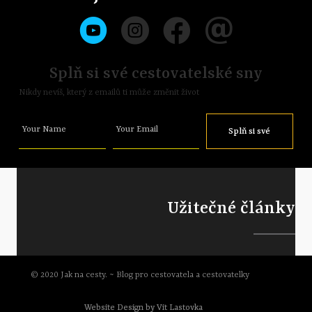
Splň si své cestovatelské sny
Nikdy nevíš, který z emailů ti může změnit život
Your Name
Your Email
Splň si své
sny
Užitečné články
© 2020 Jak na cesty. ~ Blog pro cestovatela a cestovatelky
Website Design by Vit Lastovka