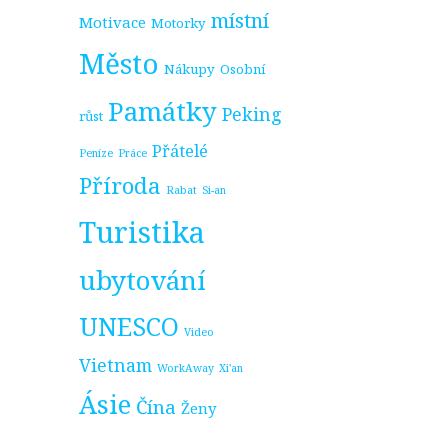
místní
Motivace
Motorky
Město
Nákupy
Osobní
Památky
Peking
růst
Přátelé
Peníze
Práce
Příroda
Rabat
Si-an
Turistika
ubytování
UNESCO
Video
Vietnam
WorkAway
Xi'an
Ásie
Čína
Ženy