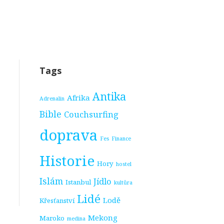
Tags
Antika
Afrika
Adrenalin
Bible
Couchsurfing
doprava
Fes
Finance
Historie
Hory
hostel
Islám
Jídlo
Istanbul
kultůra
Lidé
Lodě
Křesťanství
Mekong
Maroko
medina