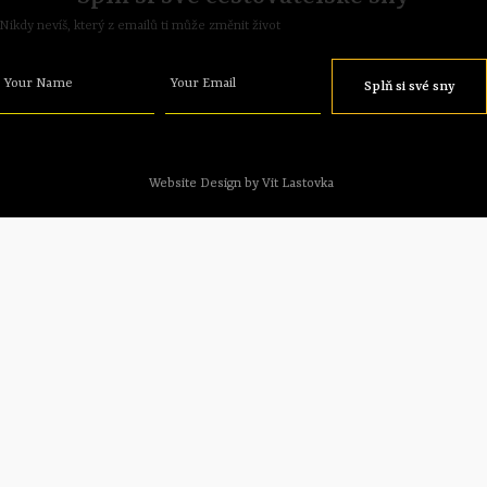
Nikdy nevíš, který z emailů ti může změnit život
Your Name
Your Email
Splň si své sny
Website Design by Vit Lastovka