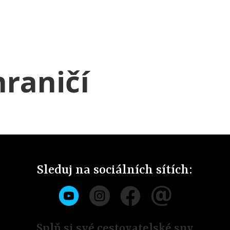
hraničí
Sleduj na sociálních sítích:
Splň si své cestovatelské sny