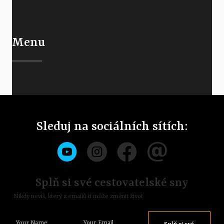
Menu
Sleduj na sociálních sítích:
Splň si své cestovatelské sny
Nikdy nevíš, který z emailů ti může změnit život
Your Name
Your Email