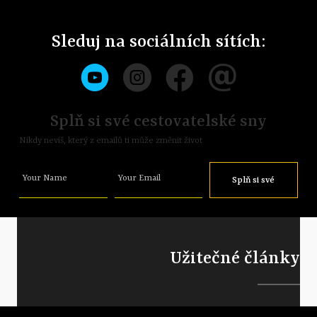
Sleduj na sociálních sítích:
Splň si své cestovatelské sny
Nikdy nevíš, který z emailů ti může změnit život
Your Name
Your Email
Splň si své
sny
Užitečné články