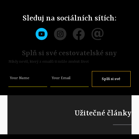
Sleduj na sociálních sítích:
Splň si své cestovatelské sny
Nikdy nevíš, který z emailů ti může změnit život
Your Name
Your Email
Splň si své
sny
Užitečné články