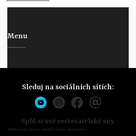
Menu
Sleduj na sociálních sítích:
Splň si své cestovatelské sny
Nikdy nevíš, který z emailů ti může změnit život